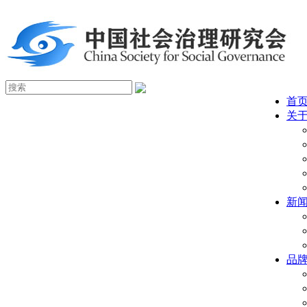
首
关
新
品