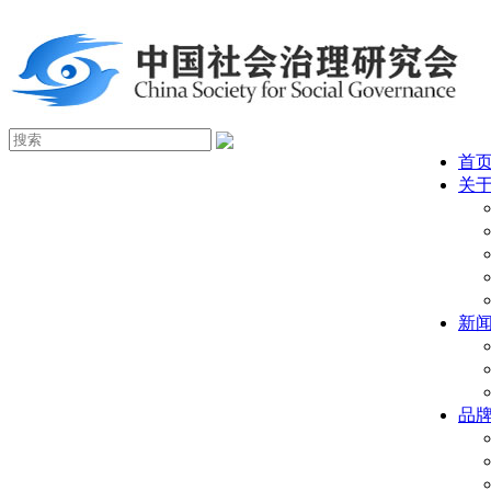
首
关
新
品