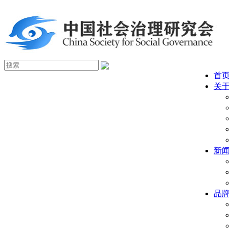
首
关
新
品