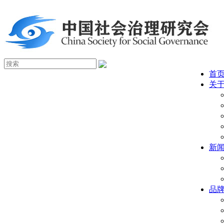
首
关
新
品