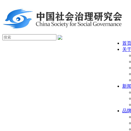
首
关
新
品