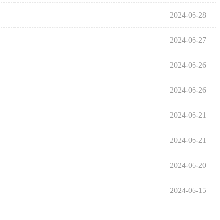
2024-06-28
2024-06-27
2024-06-26
2024-06-26
2024-06-21
2024-06-21
2024-06-20
2024-06-15